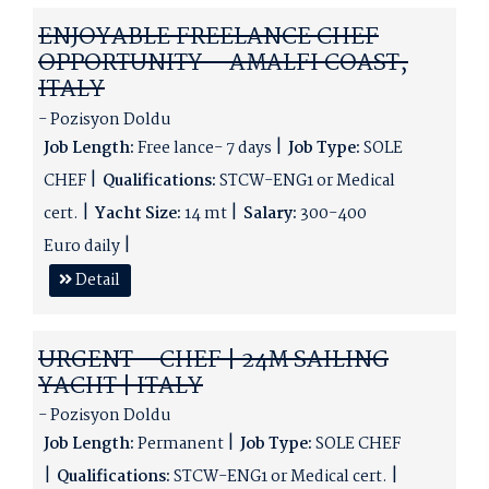
ENJOYABLE FREELANCE CHEF
OPPORTUNITY – AMALFI COAST,
ITALY
- Pozisyon Doldu
Job Length:
Free lance- 7 days
Job Type:
SOLE
CHEF
Qualifications:
STCW-ENG1 or Medical
cert.
Yacht Size:
14 mt
Salary:
300-400
Euro daily
Detail
URGENT – CHEF | 24M SAILING
YACHT | ITALY
- Pozisyon Doldu
Job Length:
Permanent
Job Type:
SOLE CHEF
Qualifications:
STCW-ENG1 or Medical cert.