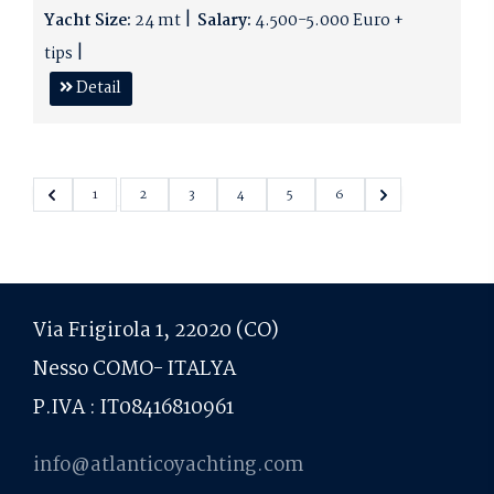
Yacht Size:
24 mt
Salary:
4.500-5.000 Euro +
tips
Detail
1
2
3
4
5
6
Via Frigirola 1, 22020 (CO)
Nesso COMO- ITALYA
P.IVA : IT08416810961
info@atlanticoyachting.com