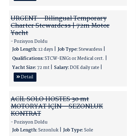
URGENT – Bilingual Temporary
Charter Stewardess | 72m Motor
Yacht
- Pozisyon Doldu
Job Length:
12 days
Job Type:
Stewardess
Qualifications:
STCW-ENG1 or Medical cert.
Yacht Size:
72 mt
Salary:
DOE daily rate
Detail
ACİL SOLO HOSTES 30 mt
MOTORYAT İÇİN - SEZONLUK
KONTRAT
- Pozisyon Doldu
Job Length:
Sezonluk
Job Type:
Sole