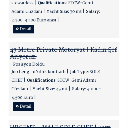
stewardess
Qualifications:
STCW-Gemi
Adamı Cüzdanı
Yacht Size:
30 mt
Salary:
2.500-3.500 Euro arası
Detail
43 Metre Private Motoryat | Kadın Şef
Arıyoruz.
- Pozisyon Doldu
Job Length:
Yıllık kontratlı
Job Type:
SOLE
CHEF
Qualifications:
STCW-Gemi Adamı
Cüzdanı
Yacht Size:
43 mt
Salary:
4.000-
4.500 Euro
Detail
URGENT – MALE SOLE CHEF | 42m