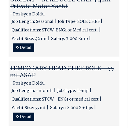
Private Motor Yacht
- Pozisyon Doldu
Job Length:
Seasonal
Job Type:
SOLE CHEF
Qualifications:
STCW-ENG1 or Medical cert.
Yacht Size:
42 mt
Salary:
7.000 Euro
Detail
TEMPORARY HEAD CHEF ROLE - 55
mt ASAP
- Pozisyon Doldu
Job Length:
1 month
Job Type:
Temp
Qualifications:
STCW - ENG1 or medical cert
Yacht Size:
55 mt
Salary:
12.000 $ + tips
Detail