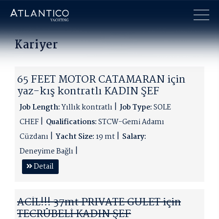
×
Kariyer
65 FEET MOTOR CATAMARAN için
yaz-kış kontratlı KADIN ŞEF
Job Length:
Yıllık kontratlı
Job Type:
SOLE
CHEF
Qualifications:
STCW-Gemi Adamı
Cüzdanı
Yacht Size:
19 mt
Salary:
Deneyime Bağlı
Detail
ACİL!!! 37mt PRIVATE GULET için
TECRÜBELİ KADIN ŞEF