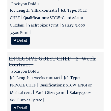
- Pozisyon Doldu
Job Length:
Yıllık kontratlı
Job Type:
SOLE
CHEF
Qualifications:
STCW-Gemi Adamı
Cüzdanı
Yacht Size:
37 mt
Salary:
3.000-
3.500 Euro
Detail
EXCLUSIVE GUEST CHEF | 2-Week
Contract-
- Pozisyon Doldu
Job Length:
2 weeks contract
Job Type:
PRIVATE CHEF
Qualifications:
STCW-ENG1 or
Medical cert.
Yacht Size:
50 mt
Salary:
500-
600 Euro daily rate
Detail